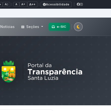
Acessibilidade
A+
A++
|
■
A□
A
Notícias
Seções
e-SIC