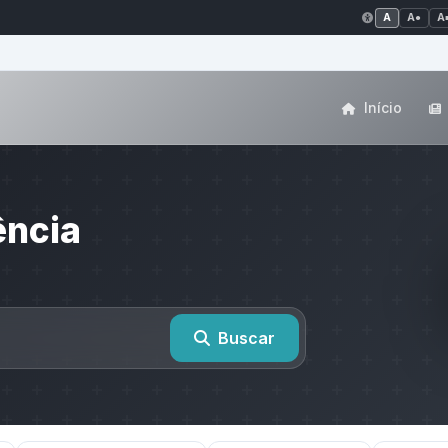
A
A●
A
Início
ência
Buscar